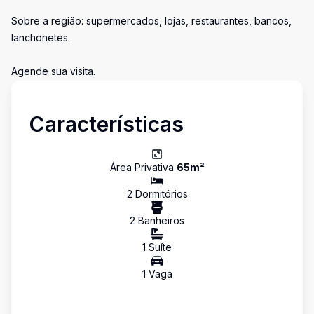
Sobre a região: supermercados, lojas, restaurantes, bancos,
lanchonetes.
Agende sua visita.
Características
Área Privativa
65
m²
2
Dormitório
s
2
Banheiro
s
1
Suíte
1
Vaga