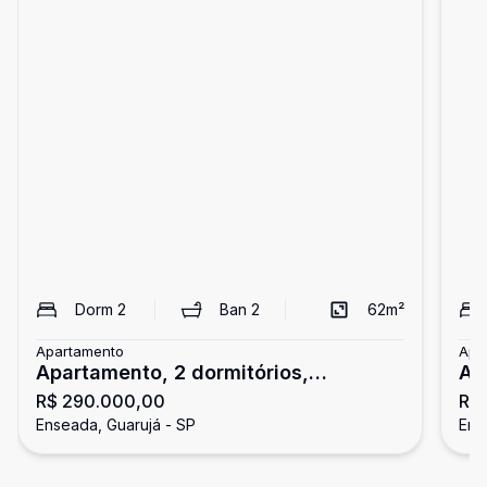
Dorm
2
Ban
2
62
m²
Apartamento
Apa
Apartamento, 2 dormitórios,
Ap
R$ 290.000,00
R$
Enseada, Guarujá
En
Enseada, Guarujá - SP
Ens