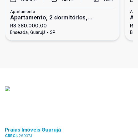
Apartamento
Apa
Apartamento, 2 dormitórios,
Ap
R$ 380.000,00
R$
Enseada, Guarujá
En
Enseada, Guarujá - SP
Ens
Praias Imóveis Guarujá
CRECI:
26037J