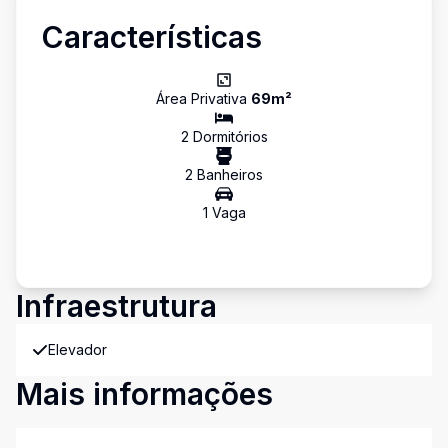
Características
Área Privativa
69
m²
2
Dormitório
s
2
Banheiro
s
1
Vaga
Infraestrutura
Elevador
Mais informações