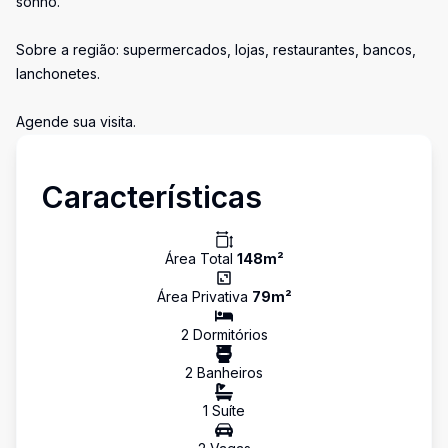
sonho.
Sobre a região: supermercados, lojas, restaurantes, bancos,
lanchonetes.
Agende sua visita.
Características
Área Total
148
m²
Área Privativa
79
m²
2
Dormitório
s
2
Banheiro
s
1
Suíte