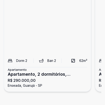
Dorm
2
Ban
2
62
m²
Apartamento
Apa
Apartamento, 2 dormitórios,
Ap
R$ 290.000,00
R$
Enseada, Guarujá
do
Enseada, Guarujá - SP
Ens