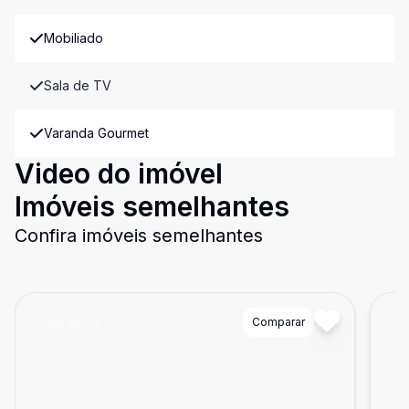
Mobiliado
Sala de TV
Varanda Gourmet
Video do imóvel
Imóveis semelhantes
Confira imóveis semelhantes
Cód:
82163
Comparar
Có