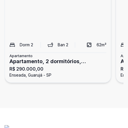
Dorm
2
Ban
2
62
m²
Apartamento
Apa
Apartamento, 2 dormitórios,
Ap
R$ 290.000,00
R$
Enseada, Guarujá
En
Enseada, Guarujá - SP
Ens