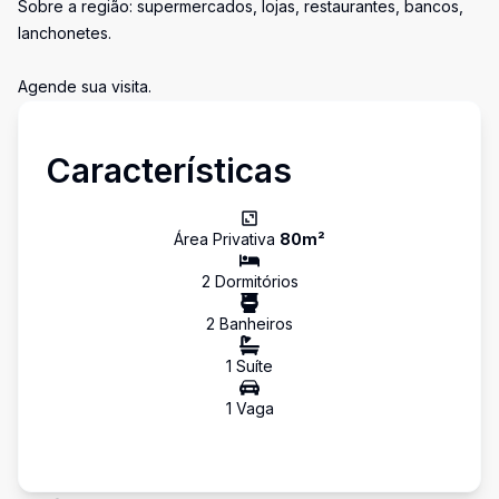
Sobre a região: supermercados, lojas, restaurantes, bancos,
lanchonetes.
Agende sua visita.
Características
Área Privativa
80
m²
2
Dormitório
s
2
Banheiro
s
1
Suíte
1
Vaga