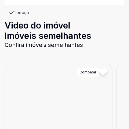
Terraço
Video do imóvel
Imóveis semelhantes
Confira imóveis semelhantes
Cód:
82163
Comparar
Có