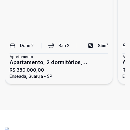
Dorm
2
Ban
2
85
m²
Apartamento
Apa
Apartamento, 2 dormitórios,
Ap
R$ 380.000,00
R$
Enseada, Guarujá
En
Enseada, Guarujá - SP
Ens