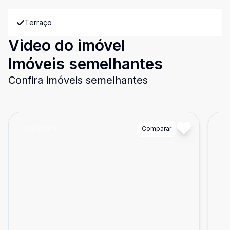
Terraço
Video do imóvel
Imóveis semelhantes
Confira imóveis semelhantes
Cód:
87818
Comparar
Có