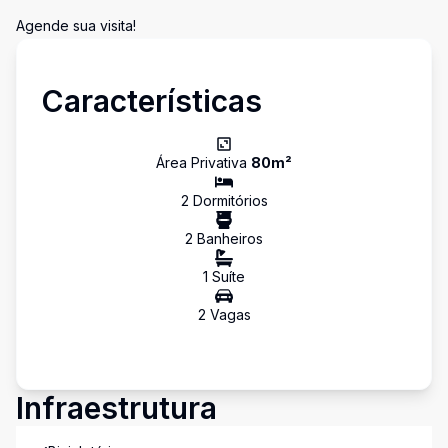
Agende sua visita!
Características
Área Privativa
80
m²
2
Dormitório
s
2
Banheiro
s
1
Suíte
2
Vaga
s
Infraestrutura