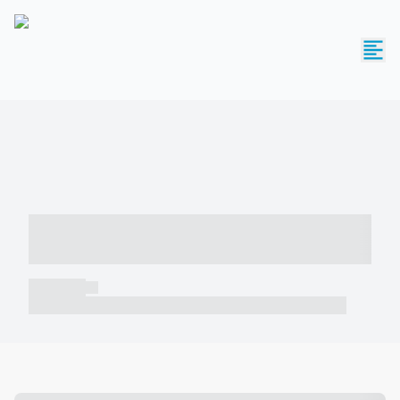
----- ----- -- ------ ---- ---- -- ----- -----
----- --- ------
----- -----
----- ----- -- ------ ---- ---- -- ----- ----- ----- --- ------