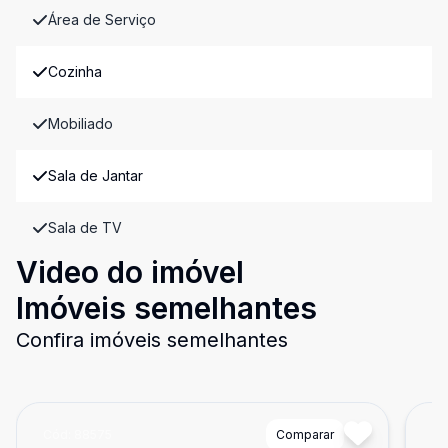
Área de Serviço
Cozinha
Mobiliado
Sala de Jantar
Sala de TV
Video do imóvel
Imóveis semelhantes
Confira imóveis semelhantes
Cód:
88575
Comparar
Có