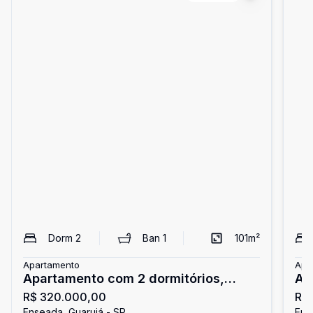
Dorm
2
Ban
1
101
m²
Apartamento
Apa
Apartamento com 2 dormitórios,
Ap
R$ 320.000,00
R$
Enseada, Guarujá
En
Enseada, Guarujá - SP
Ens