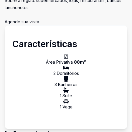
Sobre a região: supermercados, lojas, restaurantes, bancos,
lanchonetes.
Agende sua visita.
Características
Área Privativa
88
m²
2
Dormitório
s
3
Banheiro
s
1
Suíte
1
Vaga