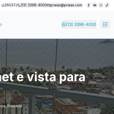
26037J
(13) 3398-4000
praias@praias.com
o
(13) 3398-4000
t e vista para
rios, Enseada