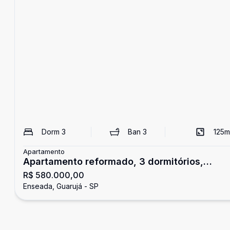
Dorm
3
Ban
3
125
m
Apartamento
Apartamento reformado, 3 dormitórios,
R$ 580.000,00
Enseada, Guarujá
Enseada, Guarujá - SP