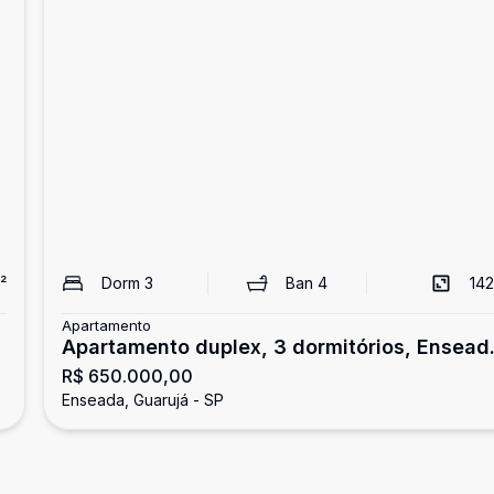
²
Dorm
3
Ban
4
142
Apartamento
Apartamento duplex, 3 dormitórios, Ensead
R$ 650.000,00
Guarujá
Enseada, Guarujá - SP