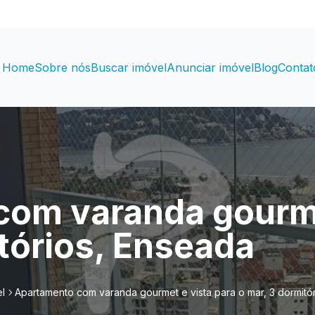
Home
Sobre nós
Buscar imóvel
Anunciar imóvel
Blog
Contat
om varanda gourme
itórios, Enseada
l
Apartamento com varanda gourmet e vista para o mar, 3 dormitó