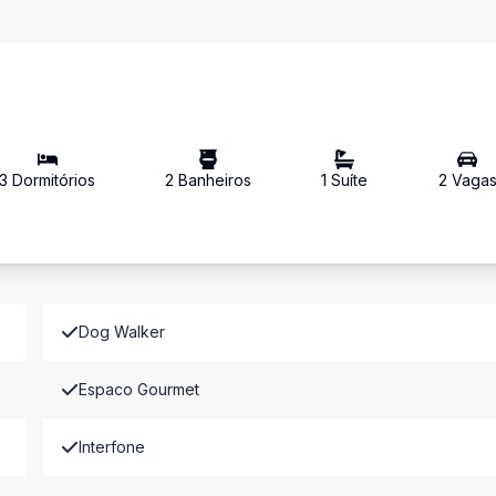
3
Dormitório
s
2
Banheiro
s
1
Suíte
2
Vaga
Dog Walker
Espaco Gourmet
Interfone