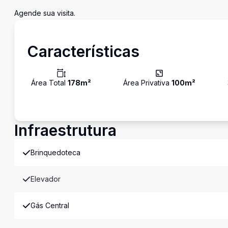
Agende sua visita.
Características
Área Total
178
m²
Área Privativa
100
m²
Infraestrutura
Brinquedoteca
Elevador
Gás Central