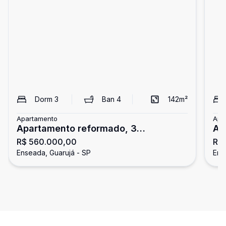
Dorm
3
Ban
4
142
m²
Apartamento
Apa
Apartamento reformado, 3
Ap
R$ 560.000,00
R$
dormitórios, Enseada, Guarujá
3 
Enseada, Guarujá - SP
Ens