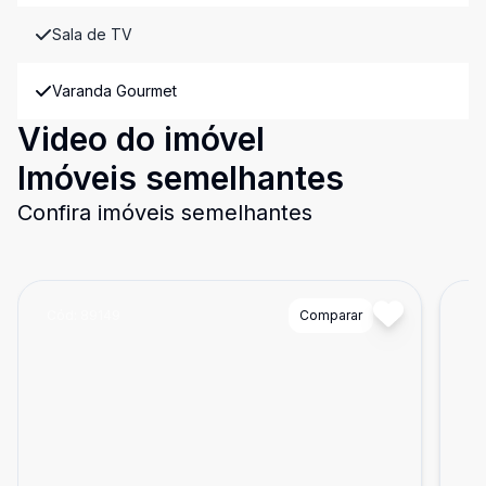
Sala de TV
Varanda Gourmet
Video do imóvel
Imóveis semelhantes
Confira imóveis semelhantes
Cód:
89149
Comparar
Có