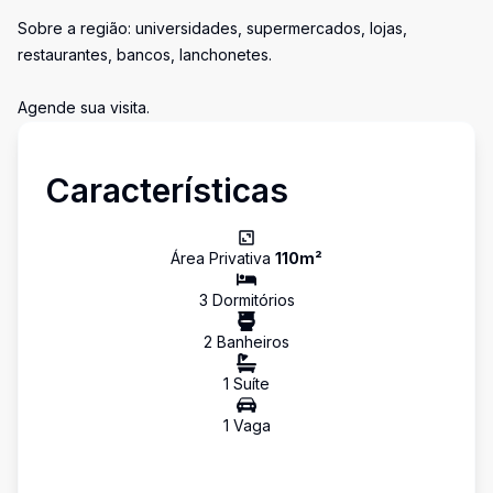
Sobre a região: universidades, supermercados, lojas,
restaurantes, bancos, lanchonetes.
Agende sua visita.
Características
Área Privativa
110
m²
3
Dormitório
s
2
Banheiro
s
1
Suíte
1
Vaga