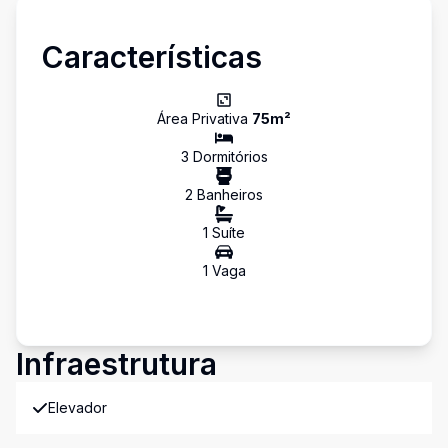
Características
Área Privativa
75
m²
3
Dormitório
s
2
Banheiro
s
1
Suíte
1
Vaga
Infraestrutura
Elevador