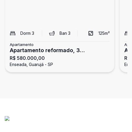
Dorm
3
Ban
3
125
m²
Apartamento
Apa
Apartamento reformado, 3
Ap
R$ 580.000,00
R$
dormitórios, Enseada, Guarujá
En
Enseada, Guarujá - SP
Ens