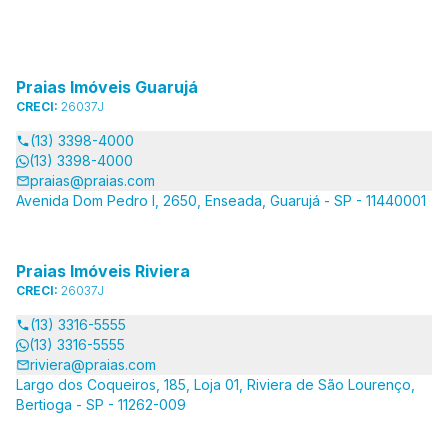
Praias Imóveis Guarujá
CRECI:
26037J
(13) 3398-4000
(13) 3398-4000
praias@praias.com
Avenida Dom Pedro I, 2650, Enseada, Guarujá - SP - 11440001
Praias Imóveis Riviera
CRECI:
26037J
(13) 3316-5555
(13) 3316-5555
riviera@praias.com
Largo dos Coqueiros, 185, Loja 01, Riviera de São Lourenço,
Bertioga - SP - 11262-009