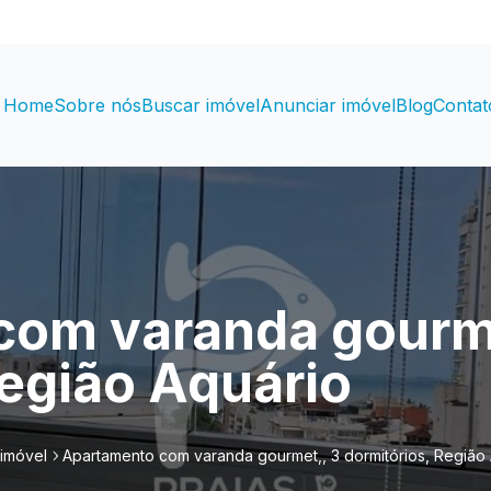
Home
Sobre nós
Buscar imóvel
Anunciar imóvel
Blog
Contat
com varanda gourme
Região Aquário
 imóvel
Apartamento com varanda gourmet,, 3 dormitórios, Região