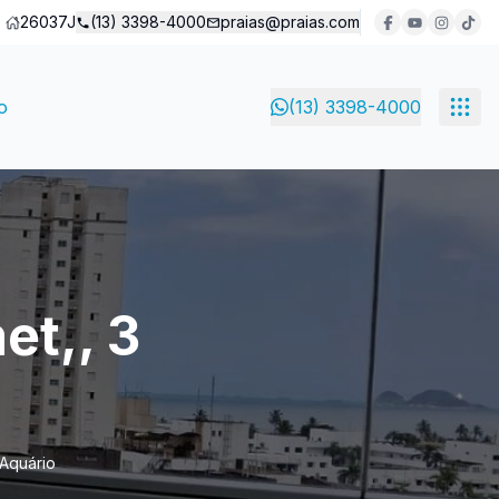
26037J
(13) 3398-4000
praias@praias.com
o
(13) 3398-4000
t,, 3
 Aquário