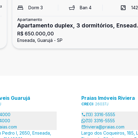
²
Dorm
3
Ban
4
142
Apartamento
Apartamento duplex, 3 dormitórios, Ensead
R$ 650.000,00
Guarujá
Enseada, Guarujá - SP
veis Guarujá
Praias Imóveis Riviera
J
CRECI:
26037J
-4000
(13) 3316-5555
-4000
(13) 3316-5555
aias.com
riviera@praias.com
 Pedro I, 2650, Enseada,
Largo dos Coqueiros, 185, L