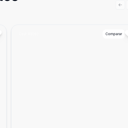
Prev
Cód:
88262
Comparar