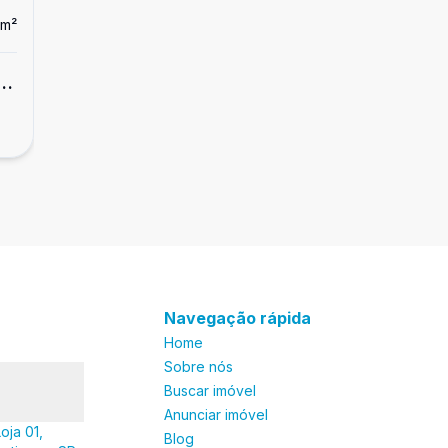
m²
Dorm
3
Ban
2
1
Apartamento
a,
Apartamento com vista para o mar, 3
R$ 1.550.000,00
dormitórios, Brunella, Enseada
Enseada, Guarujá - SP
Navegação rápida
Home
Sobre nós
Buscar imóvel
Anunciar imóvel
oja 01,
Blog