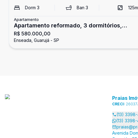
Dorm
3
Ban
3
125
m
Apartamento
Apartamento reformado, 3 dormitórios,
R$ 580.000,00
Enseada, Guarujá
Enseada, Guarujá - SP
Praias Imó
CRECI:
26037
(13) 3398
(13) 3398
praias@pr
Avenida Dom