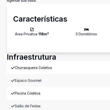
Agende sua visita.
Características
Área Privativa
118
m²
3
Dormitório
s
Infraestrutura
Churrasqueira Coletiva
Espaco Gourmet
Piscina Coletiva
Salão de Festas