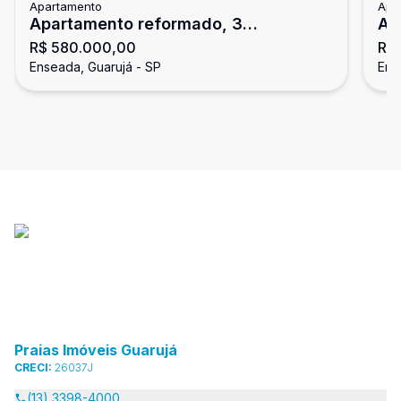
Apartamento
Apa
Apartamento reformado, 3
Ap
R$ 580.000,00
R$
dormitórios, Enseada, Guarujá
En
Enseada, Guarujá - SP
Ens
Praias Imóveis Guarujá
CRECI:
26037J
(13) 3398-4000