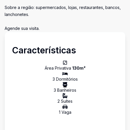
Sobre a região: supermercados, lojas, restaurantes, bancos,
lanchonetes.
Agende sua visita.
Características
Área Privativa
130
m²
3
Dormitório
s
3
Banheiro
s
2
Suíte
s
1
Vaga