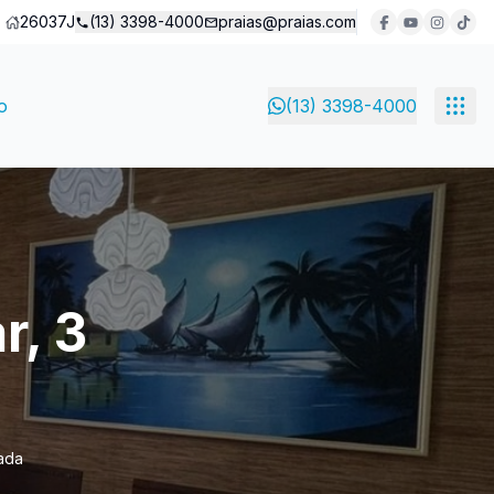
26037J
(13) 3398-4000
praias@praias.com
o
(13) 3398-4000
r, 3
ada