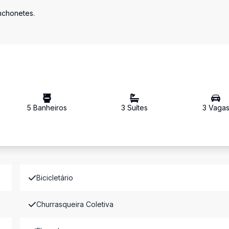
anchonetes.
5
Banheiro
s
3
Suíte
s
3
Vaga
Bicicletário
Churrasqueira Coletiva