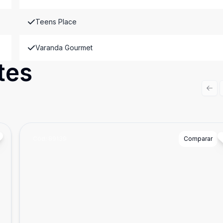
Teens Place
Varanda Gourmet
tes
Prev
Cód:
89139
Comparar