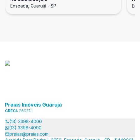
Enseada, Guarujá - SP
Ens
Praias Imóveis Guarujá
CRECI:
26037J
(13) 3398-4000
(13) 3398-4000
praias@praias.com