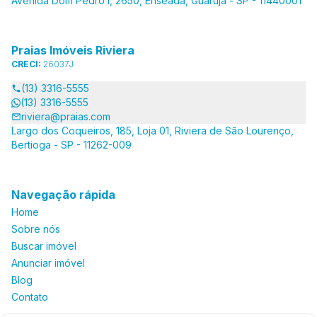
Avenida Dom Pedro I, 2650, Enseada, Guarujá - SP - 11440001
Praias Imóveis Riviera
CRECI:
26037J
(13) 3316-5555
(13) 3316-5555
riviera@praias.com
Largo dos Coqueiros, 185, Loja 01, Riviera de São Lourenço,
Bertioga - SP - 11262-009
Navegação rápida
Home
Sobre nós
Buscar imóvel
Anunciar imóvel
Blog
Contato