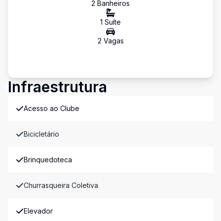
2
Banheiro
s
1
Suíte
2
Vaga
s
Infraestrutura
Acesso ao Clube
Bicicletário
Brinquedoteca
Churrasqueira Coletiva
Elevador