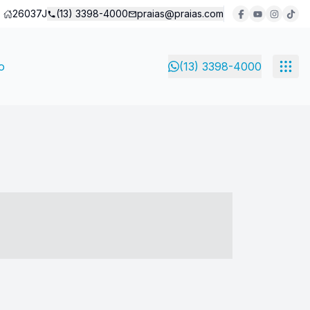
26037J
(13) 3398-4000
praias@praias.com
o
(13) 3398-4000
- ----- ----- --