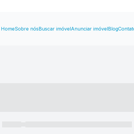
Home
Sobre nós
Buscar imóvel
Anunciar imóvel
Blog
Contat
----- ---- ---- -- ----
----- -----
----- ----- -- ------ ---- ---- -- ----- ----- ----- --- ------