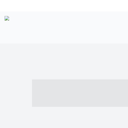
----- ----- -- -
- ------