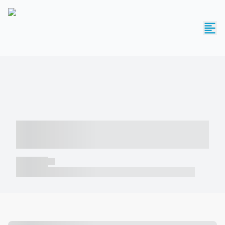
----- ----- -- ------ ---- ---- -- ----- -----
----- --- ------
----- -----
----- ----- -- ------ ---- ---- -- ----- ----- ----- --- ------