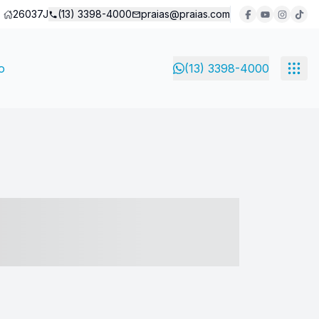
26037J
(13) 3398-4000
praias@praias.com
o
(13) 3398-4000
- ----- ----- --