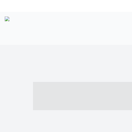
----- ----- -- -
- ------