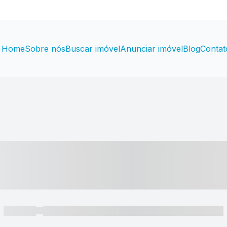
Home
Sobre nós
Buscar imóvel
Anunciar imóvel
Blog
Contat
----- ---- ---- -- ----
----- -----
----- ----- -- ------ ---- ---- -- ----- ----- ----- --- ------