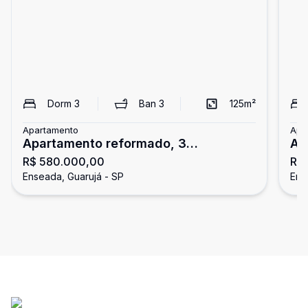
Dorm
3
Ban
3
125
m²
Apartamento
Apa
Apartamento reformado, 3
Ap
R$ 580.000,00
R$
dormitórios, Enseada, Guarujá
En
Enseada, Guarujá - SP
Ens