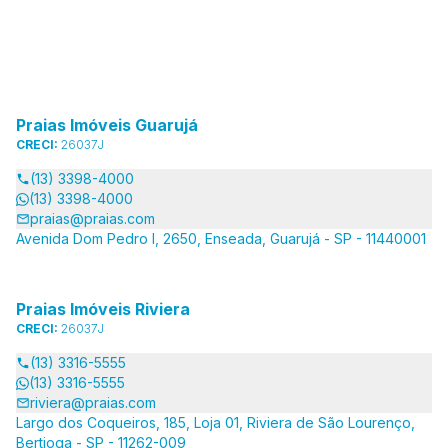
Praias Imóveis Guarujá
CRECI:
26037J
(13) 3398-4000
(13) 3398-4000
praias@praias.com
Avenida Dom Pedro I, 2650, Enseada, Guarujá - SP - 11440001
Praias Imóveis Riviera
CRECI:
26037J
(13) 3316-5555
(13) 3316-5555
riviera@praias.com
Largo dos Coqueiros, 185, Loja 01, Riviera de São Lourenço,
Bertioga - SP - 11262-009