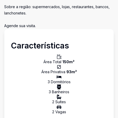
Sobre a região: supermercados, lojas, restaurantes, bancos,
lanchonetes.
Agende sua visita.
Características
Área Total
150
m²
Área Privativa
93
m²
3
Dormitório
s
3
Banheiro
s
2
Suíte
s
2
Vaga
s