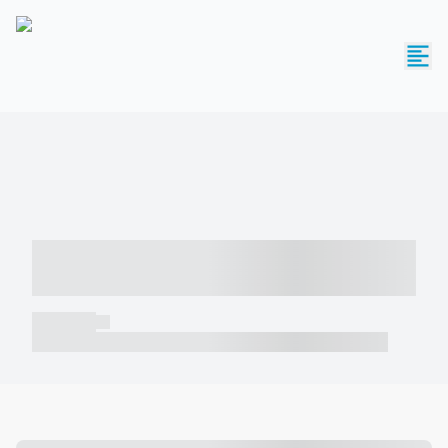
----- ----- -- ------ ---- ---- -- ----- -----
----- --- ------
----- -----
----- ----- -- ------ ---- ---- -- ----- ----- ----- --- ------