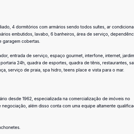
liado, 4 dormitórios com armários sendo todos suítes, ar condicion
ários embutidos, lavabo, 6 banheiros, área de serviço, dependênc
e garagem cobertas.
or, entrada de serviço, espaço gourmet, interfone, internet, jardim
o, portaria 24h, quadra de esportes, quadra de tênis, restaurantes, sa
nça, serviço de praia, spa hidro, teens place e vista para o mar.
iário desde 1962, especializada na comercialização de imóveis no
 negociação, além disso conta com uma equipe altamente qualific
anchonetes.