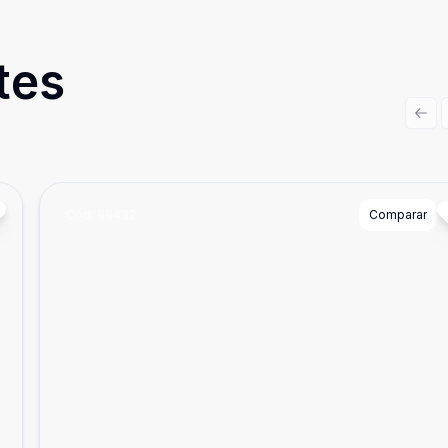
tes
Prev
Cód:
88432
Comparar