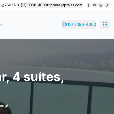
26037J
(13) 3398-4000
praias@praias.com
o
(13) 3398-4000
, 4 suítes,
arujá