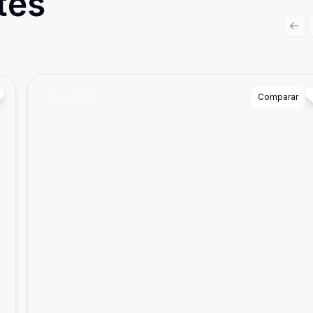
tes
Prev
Cód:
88432
Comparar