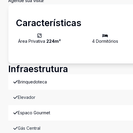
Agende sua visita!
Características
Área Privativa
224
m²
4
Dormitório
s
Infraestrutura
Brinquedoteca
Elevador
Espaco Gourmet
Gás Central