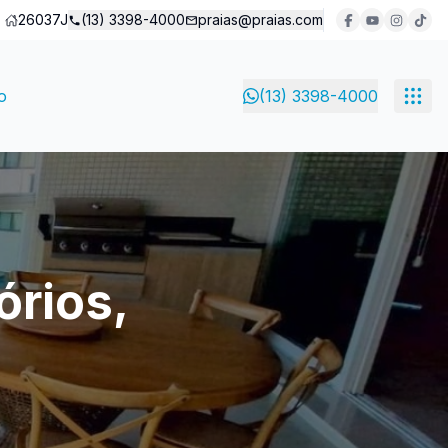
26037J
(13) 3398-4000
praias@praias.com
o
(13) 3398-4000
órios,