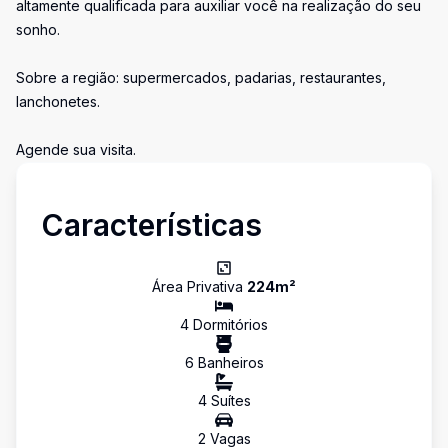
altamente qualificada para auxiliar você na realização do seu
sonho.
Sobre a região: supermercados, padarias, restaurantes,
lanchonetes.
Agende sua visita.
Características
Área Privativa
224
m²
4
Dormitório
s
6
Banheiro
s
4
Suíte
s
2
Vaga
s