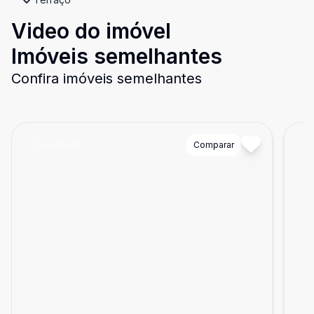
Video do imóvel
Imóveis semelhantes
Confira imóveis semelhantes
Cód:
88974
Comparar
Có