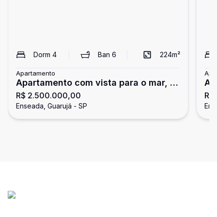
Dorm
4
Ban
6
224
m²
Apartamento
Apa
Apartamento com vista para o mar, 4
Ap
R$ 2.500.000,00
R$
dormitórios, Tortugas, Guarujá
To
Enseada, Guarujá - SP
Ens