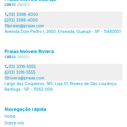
CRECI:
26037J
(13) 3398-4000
(13) 3398-4000
praias@praias.com
Avenida Dom Pedro I, 2650, Enseada, Guarujá - SP - 11440001
Praias Imóveis Riviera
CRECI:
26037J
(13) 3316-5555
(13) 3316-5555
riviera@praias.com
Largo dos Coqueiros, 185, Loja 01, Riviera de São Lourenço,
Bertioga - SP - 11262-009
Navegação rápida
Home
Sobre nós