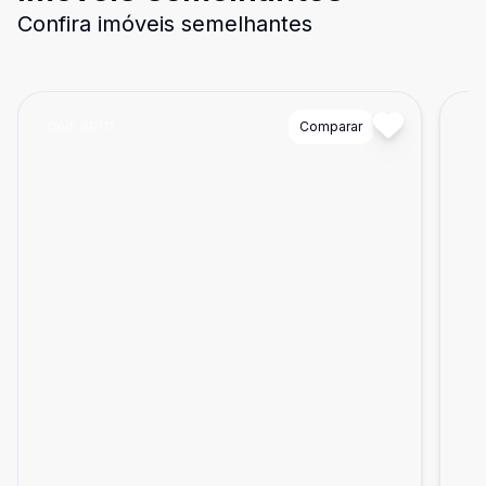
Confira imóveis semelhantes
Cód:
89111
Comparar
Có