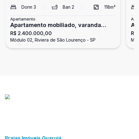
Dorm
3
Ban
2
118
m²
Apartamento
Apa
Apartamento mobiliado, varanda
Ap
R$ 2.400.000,00
R$
gourmet, Riviera
do
Módulo 02, Riviera de São Lourenço - SP
Mód
Praias Imóveis Guarujá