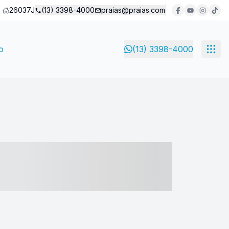
26037J
(13) 3398-4000
praias@praias.com
o
(13) 3398-4000
- ----- ----- --