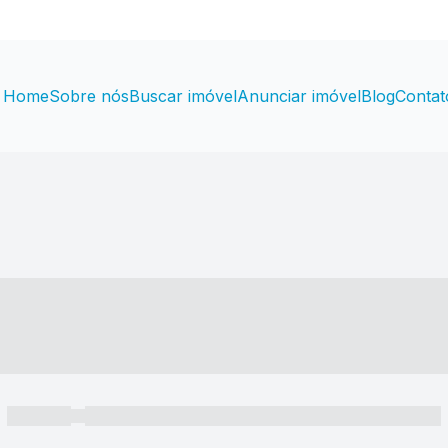
Home
Sobre nós
Buscar imóvel
Anunciar imóvel
Blog
Contat
----- ---- ---- -- ----
----- -----
----- ----- -- ------ ---- ---- -- ----- ----- ----- --- ------