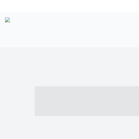
----- ----- -- -
- ------