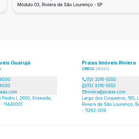
Módulo 03, Riviera de São Lourenço - SP
veis Guarujá
Praias Imóveis Riviera
J
CRECI:
26037J
-4000
(13) 3316-5555
-4000
(13) 3316-5555
aias.com
riviera@praias.com
 Pedro I, 2650, Enseada,
Largo dos Coqueiros, 185, L
 - 11440001
Riviera de São Lourenço, B
- 11262-009