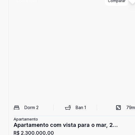
Cód:
81298
Comparar
Dorm
2
Ban
1
79
m
Apartamento
Apartamento com vista para o mar, 2
R$ 2.300.000,00
dormitórios, Riviera