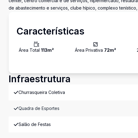
center, centro comercial e de serviços, hipermercado, restaura
de abastecimento e serviços, clube hípico, complexo tenístico,
Características
Área Total
113
m²
Área Privativa
72
m²
Infraestrutura
Churrasqueira Coletiva
Quadra de Esportes
Salão de Festas