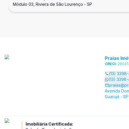
Módulo 03, Riviera de São Lourenço - SP
Praias Imó
CRECI:
26037
(13) 3398
(13) 3398
praias@pr
Avenida Dom
Guarujá - SP
Imobiliária Certificada: