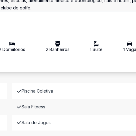
ntes, escolas, atendimento médico e odontológico, flats e hotéis, p
 clube de golfe.
2
Dormitório
s
2
Banheiro
s
1
Suíte
1
Vag
Piscina Coletiva
Sala Fitness
Sala de Jogos