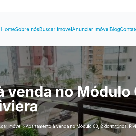
Home
Sobre nós
Buscar imóvel
Anunciar imóvel
Blog
Contat
 venda no Módulo 
iviera
car imóvel
Apartamento à venda no Módulo 03, 2 dormitórios, Riv