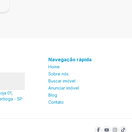
Módulo 03, Riviera de São Lourenço - SP
Navegação rápida
Home
Sobre nós
Buscar imóvel
Anunciar imóvel
oja 01,
Blog
ertioga - SP
Contato