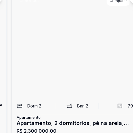
Cód:
81302
Comparar
²
Dorm
2
Ban
2
79
Apartamento
Apartamento, 2 dormitórios, pé na areia,
R$ 2.300.000,00
Riviera de São Lourenço