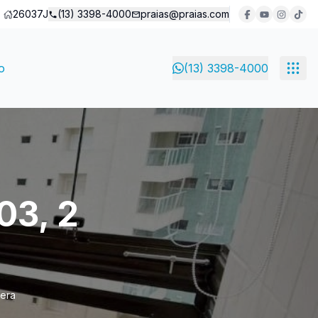
26037J
(13) 3398-4000
praias@praias.com
o
(13) 3398-4000
03, 2
iera