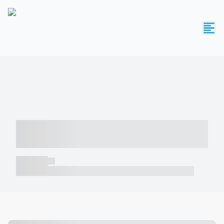
----- ----- -- ------ ---- ---- -- ----- -----
----- --- ------
----- -----
----- ----- -- ------ ---- ---- -- ----- ----- ----- --- ------