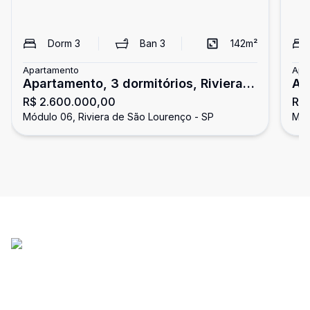
Dorm
3
Ban
3
142
m²
Apartamento
Apa
Apartamento, 3 dormitórios, Riviera
Ap
R$ 2.600.000,00
R$
de São Lourenço
de
Módulo 06, Riviera de São Lourenço - SP
Mód