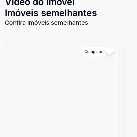
Video do imóvel
Imóveis semelhantes
Confira imóveis semelhantes
Cód:
77373
Comparar
Có