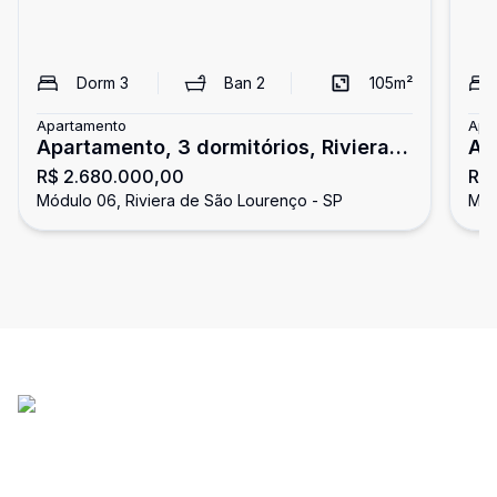
Dorm
3
Ban
2
105
m²
Apartamento
Apa
Apartamento, 3 dormitórios, Riviera
Ap
R$ 2.680.000,00
R$
de São Lourenço
pa
Módulo 06, Riviera de São Lourenço - SP
Mód
Sã