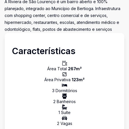
A Riviera de São Lourenço é um bairro aberto e 100%
planejado, integrado ao Município de Bertioga. Infraestrutura
com shopping center, centro comercial e de serviços,
hipermercado, restaurantes, escolas, atendimento médico e
odontológico, flats, postos de abastecimento e serviços
Características
Área Total
267
m²
Área Privativa
123
m²
3
Dormitório
s
2
Banheiro
s
1
Suíte
2
Vaga
s