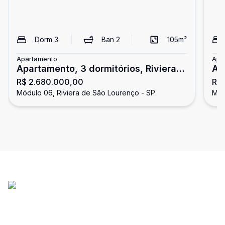
Dorm
3
Ban
2
105
m²
Apartamento
Apa
Apartamento, 3 dormitórios, Riviera
Ap
R$ 2.680.000,00
R$
de São Lourenço
pa
Módulo 06, Riviera de São Lourenço - SP
Mód
Sã