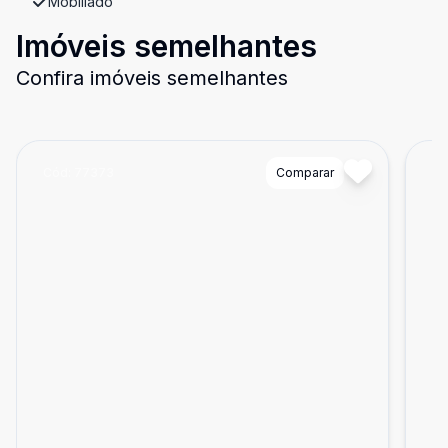
Mobiliado
Imóveis semelhantes
Confira imóveis semelhantes
Cód:
77373
Comparar
Có