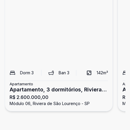
Dorm
3
Ban
3
142
m²
Apartamento
Apa
Apartamento, 3 dormitórios, Riviera
Ap
R$ 2.600.000,00
R$
de São Lourenço
de
Módulo 06, Riviera de São Lourenço - SP
Mód