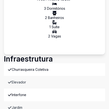
3
Dormitório
s
2
Banheiro
s
1
Suíte
2
Vaga
s
Infraestrutura
Churrasqueira Coletiva
Elevador
Interfone
Jardim