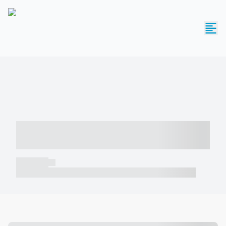
----- ----- -- ------ ---- ---- -- ----- -----
----- --- ------
----- -----
----- ----- -- ------ ---- ---- -- ----- ----- ----- --- ------