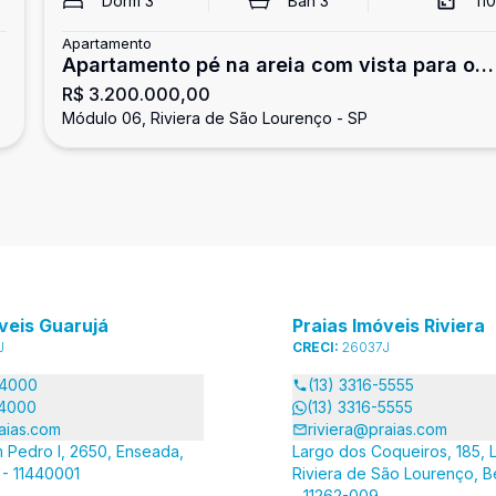
²
Dorm
3
Ban
3
110
Apartamento
Apartamento pé na areia com vista para o
R$ 3.200.000,00
mar, 3 dormitórios, Riviera de São Lourenço
Módulo 06, Riviera de São Lourenço - SP
veis Guarujá
Praias Imóveis Riviera
J
CRECI:
26037J
-4000
(13) 3316-5555
-4000
(13) 3316-5555
aias.com
riviera@praias.com
 Pedro I, 2650, Enseada,
Largo dos Coqueiros, 185, L
 - 11440001
Riviera de São Lourenço, B
- 11262-009