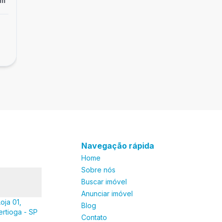
m²
Dorm
3
Ban
1
Apartamento
Apartamento à venda em Riviera de São
R$ 1.890.000,00
Lourenço
Módulo 06, Riviera de São Lourenço - SP
Navegação rápida
Home
Sobre nós
Buscar imóvel
Anunciar imóvel
oja 01,
Blog
ertioga - SP
Contato