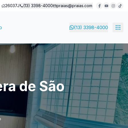
26037J
(13) 3398-4000
praias@praias.com
o
(13) 3398-4000
era de São
o