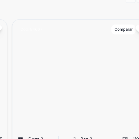
Prev
Cód:
84667
Comparar