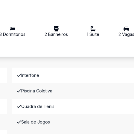
3
Dormitório
s
2
Banheiro
s
1
Suíte
2
Vaga
Interfone
Piscina Coletiva
Quadra de Tênis
Sala de Jogos