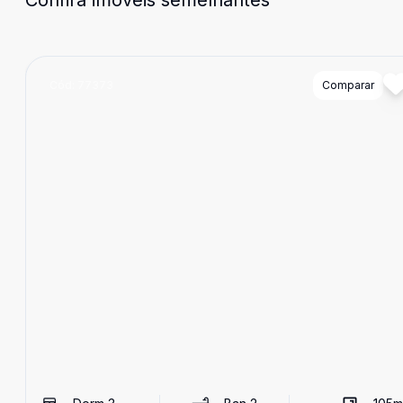
Confira imóveis semelhantes
Cód:
77373
Comparar