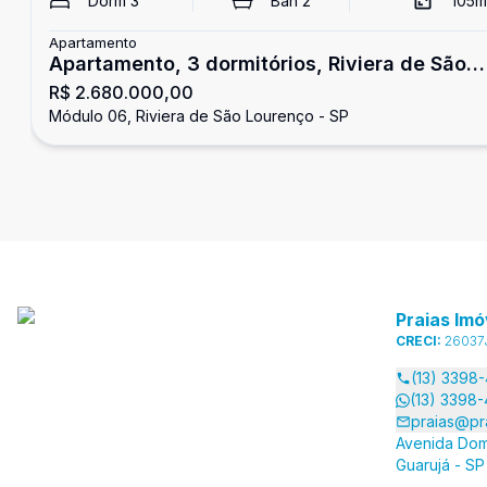
Dorm
3
Ban
2
105
m
Apartamento
Apartamento, 3 dormitórios, Riviera de São
R$ 2.680.000,00
Lourenço
Módulo 06, Riviera de São Lourenço - SP
Praias Imó
CRECI:
26037
(13) 3398
(13) 3398
praias@pr
Avenida Dom
Guarujá - SP