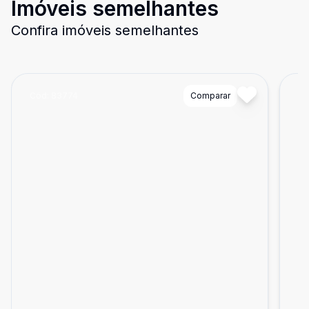
Imóveis semelhantes
Confira imóveis semelhantes
Cód:
83774
Comparar
Có