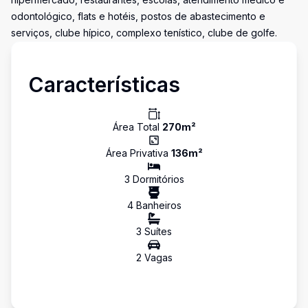
odontológico, flats e hotéis, postos de abastecimento e
serviços, clube hípico, complexo tenístico, clube de golfe.
Características
Área Total
270
m²
Área Privativa
136
m²
3
Dormitório
s
4
Banheiro
s
3
Suíte
s
2
Vaga
s