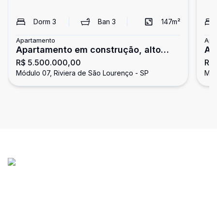
Dorm
3
Ban
3
147
m²
Apartamento
Apa
Apartamento em construção, alto
Ap
R$ 5.500.000,00
R$
padrão, 3 suítes, à venda na Riviera
do
Módulo 07, Riviera de São Lourenço - SP
Mód
de São Lourenço.