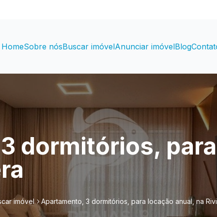
Home
Sobre nós
Buscar imóvel
Anunciar imóvel
Blog
Contat
3 dormitórios, para
era
car imóvel
Apartamento, 3 dormitórios, para locação anual, na Riv