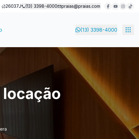
26037J
(13) 3398-4000
praias@praias.com
o
(13) 3398-4000
 locação
iera