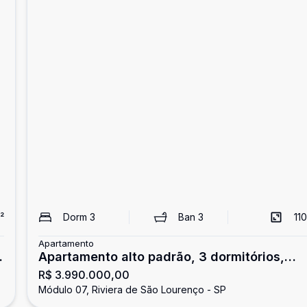
²
Dorm
3
Ban
3
110
Apartamento
Apartamento alto padrão, 3 dormitórios,
R$ 3.990.000,00
Riviera de São Lourenço
Módulo 07, Riviera de São Lourenço - SP