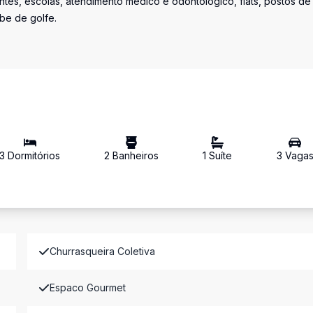
ntes, escolas, atendimento médico e odontológico, flats, postos de
ube de golfe.
3
Dormitório
s
2
Banheiro
s
1
Suíte
3
Vaga
Churrasqueira Coletiva
Espaco Gourmet