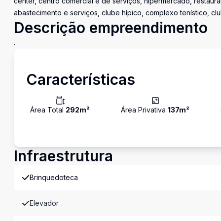
center, centro comercial e de serviços, hipermercado, restaura
abastecimento e serviços, clube hípico, complexo tenístico, cl
Descrição empreendimento
.
Características
Área Total
292
m²
Área Privativa
137
m²
Infraestrutura
Brinquedoteca
Elevador