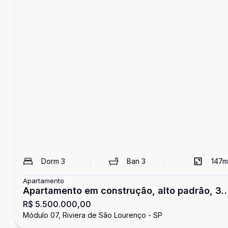
Dorm
3
Ban
3
147
m
Apartamento
Apartamento em construção, alto padrão, 3
R$ 5.500.000,00
suítes, à venda na Riviera de São Lourenço.
Módulo 07, Riviera de São Lourenço - SP