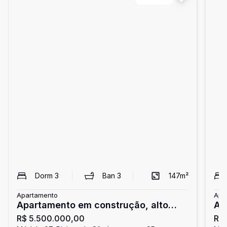
Dorm
3
Ban
3
147
m²
Apartamento
Apa
Apartamento em construção, alto
Ap
R$ 5.500.000,00
R$
padrão, 3 suítes, à venda na Riviera
do