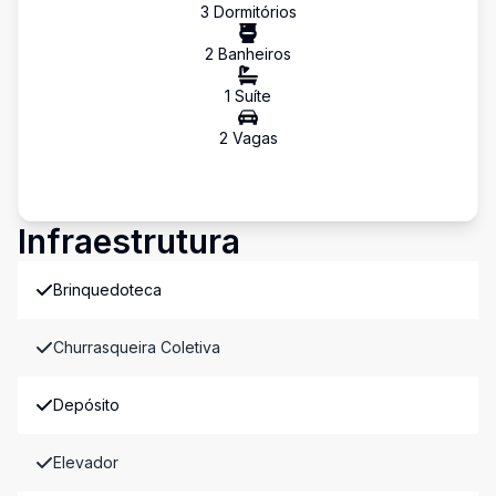
3
Dormitório
s
2
Banheiro
s
1
Suíte
2
Vaga
s
Infraestrutura
Brinquedoteca
Churrasqueira Coletiva
Depósito
Elevador