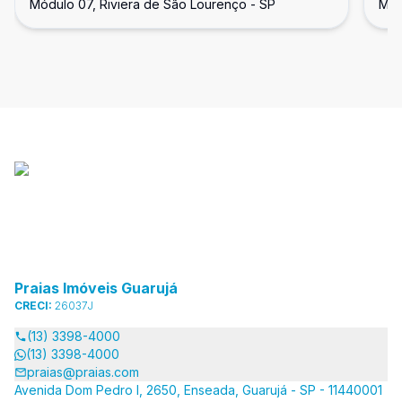
Módulo 07, Riviera de São Lourenço - SP
Mód
de São Lourenço.
Praias Imóveis Guarujá
CRECI:
26037J
(13) 3398-4000
(13) 3398-4000
praias@praias.com
Avenida Dom Pedro I, 2650, Enseada, Guarujá - SP - 11440001