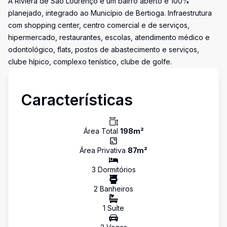
A Riviera de São Lourenço é um bairro aberto e 100%
planejado, integrado ao Município de Bertioga. Infraestrutura
com shopping center, centro comercial e de serviços,
hipermercado, restaurantes, escolas, atendimento médico e
odontológico, flats, postos de abastecimento e serviços,
clube hípico, complexo tenístico, clube de golfe.
Características
Área Total
198
m²
Área Privativa
87
m²
3
Dormitório
s
2
Banheiro
s
1
Suíte