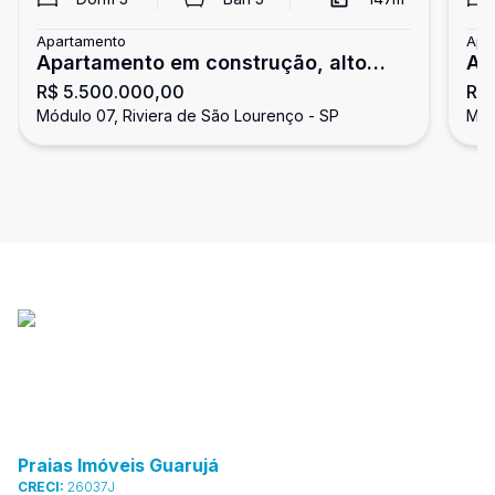
Apartamento
Apa
Apartamento em construção, alto
Ap
R$ 5.500.000,00
R$
padrão, 3 suítes, à venda na Riviera
do
Módulo 07, Riviera de São Lourenço - SP
Mód
de São Lourenço.
Praias Imóveis Guarujá
CRECI:
26037J