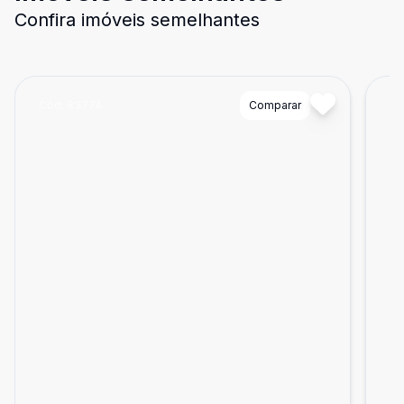
Confira imóveis semelhantes
Cód:
83774
Comparar
Có