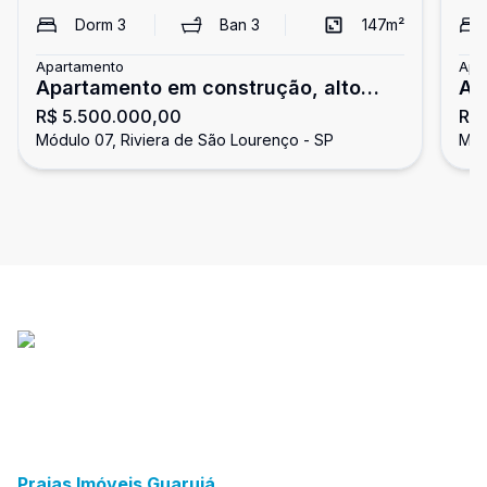
Dorm
3
Ban
3
147
m²
Apartamento
Apa
Apartamento em construção, alto
Ap
R$ 5.500.000,00
R$
padrão, 3 suítes, à venda na Riviera
do
Módulo 07, Riviera de São Lourenço - SP
Mód
de São Lourenço.
Praias Imóveis Guarujá