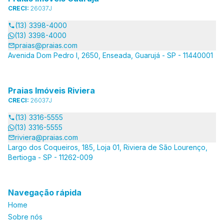
CRECI:
26037J
(13) 3398-4000
(13) 3398-4000
praias@praias.com
Avenida Dom Pedro I, 2650, Enseada, Guarujá - SP - 11440001
Praias Imóveis Riviera
CRECI:
26037J
(13) 3316-5555
(13) 3316-5555
riviera@praias.com
Largo dos Coqueiros, 185, Loja 01, Riviera de São Lourenço,
Bertioga - SP - 11262-009
Navegação rápida
Home
Sobre nós