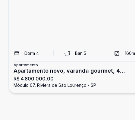
Dorm
4
Ban
5
160
m
Apartamento
Apartamento novo, varanda gourmet, 4
R$ 4.800.000,00
dormitórios, Riviera de São Lourenço
Módulo 07, Riviera de São Lourenço - SP