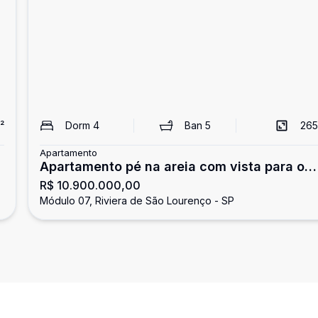
²
Dorm
4
Ban
5
265
Apartamento
Apartamento pé na areia com vista para o
R$ 10.900.000,00
mar, 4 suítes, Riviera de São Lourenço
Módulo 07, Riviera de São Lourenço - SP