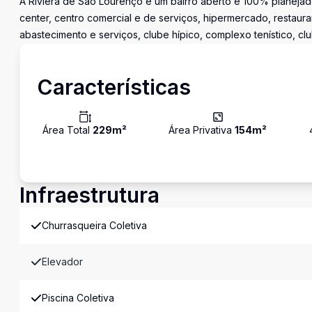
A Riviera de São Lourenço é um bairro aberto e 100% planejado
center, centro comercial e de serviços, hipermercado, restaura
abastecimento e serviços, clube hípico, complexo tenístico, cl
Características
Área Total
229
m²
Área Privativa
154
m²
Infraestrutura
Churrasqueira Coletiva
Elevador
Piscina Coletiva