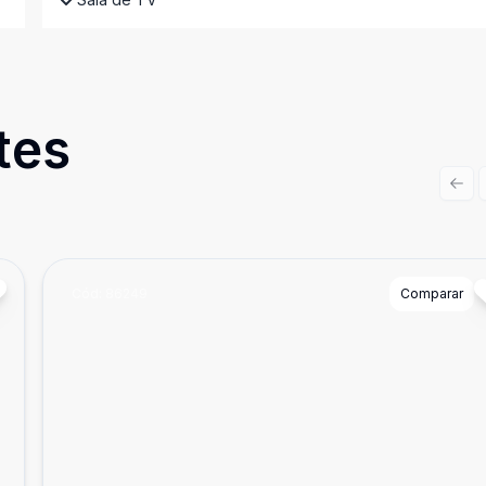
tes
Prev
Cód:
86249
Comparar