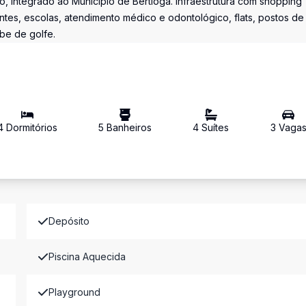
, integrado ao Município de Bertioga. Infraestrutura com shopping
ntes, escolas, atendimento médico e odontológico, flats, postos de
ube de golfe.
4
Dormitório
s
5
Banheiro
s
4
Suíte
s
3
Vaga
Depósito
Piscina Aquecida
Playground