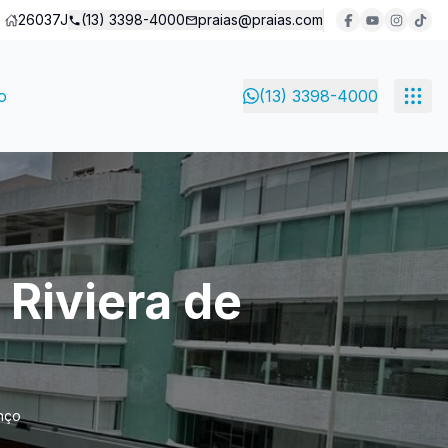
26037J
(13) 3398-4000
praias@praias.com
o
(13) 3398-4000
 Riviera de
nço