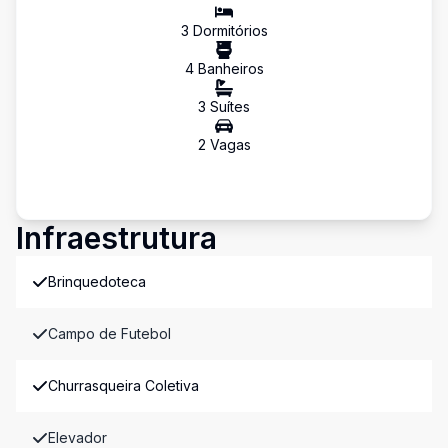
3
Dormitório
s
4
Banheiro
s
3
Suíte
s
2
Vaga
s
Infraestrutura
Brinquedoteca
Campo de Futebol
Churrasqueira Coletiva
Elevador