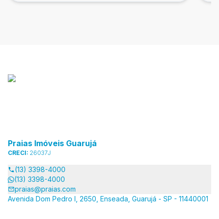
Praias Imóveis Guarujá
CRECI:
26037J
(13) 3398-4000
(13) 3398-4000
praias@praias.com
Avenida Dom Pedro I, 2650, Enseada, Guarujá - SP - 11440001