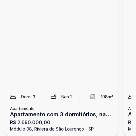
Dorm
3
Ban
2
108
m²
Apartamento
Apa
Apartamento com 3 dormitórios, na
Ap
R$ 2.690.000,00
R$
Riviera de São Lourenço
de
Módulo 08, Riviera de São Lourenço - SP
Mód