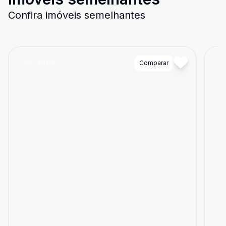
Confira imóveis semelhantes
Cód:
89124
Comparar
Có