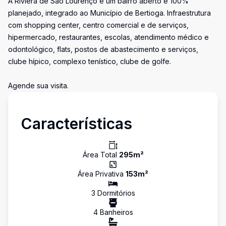
A Riviera de São Lourenço é um bairro aberto e 100%
planejado, integrado ao Município de Bertioga. Infraestrutura
com shopping center, centro comercial e de serviços,
hipermercado, restaurantes, escolas, atendimento médico e
odontológico, flats, postos de abastecimento e serviços,
clube hípico, complexo tenístico, clube de golfe.
Agende sua visita.
Características
Área Total
295
m²
Área Privativa
153
m²
3
Dormitório
s
4
Banheiro
s