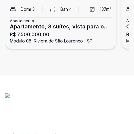
Dorm
3
Ban
4
137
m²
Apartamento
Apa
Apartamento, 3 suítes, vista para o
Co
R$ 7.500.000,00
R$
mar, Riviera de São Lourenço.
o m
Módulo 08, Riviera de São Lourenço - SP
Mód
Lo