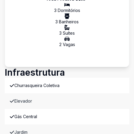
3
Dormitório
s
3
Banheiro
s
3
Suíte
s
2
Vaga
s
Infraestrutura
Churrasqueira Coletiva
Elevador
Gás Central
Jardim