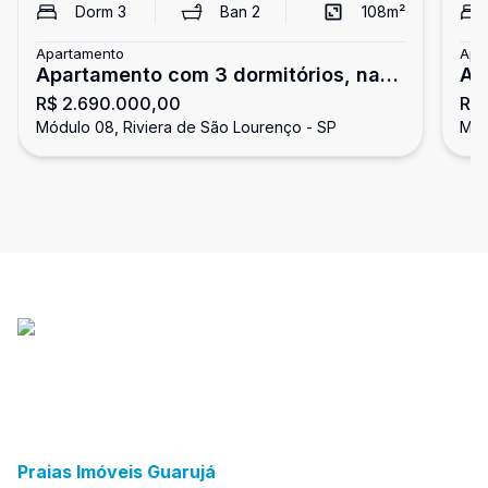
Dorm
3
Ban
2
108
m²
Apartamento
Apa
Apartamento com 3 dormitórios, na
Ap
R$ 2.690.000,00
R$
Riviera de São Lourenço
de
Módulo 08, Riviera de São Lourenço - SP
Mód
Praias Imóveis Guarujá