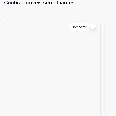
Confira imóveis semelhantes
Cód:
89060
Comparar
Có