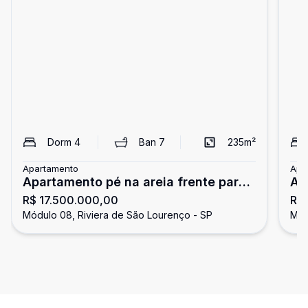
Dorm
4
Ban
7
235
m²
Apartamento
Apa
Apartamento pé na areia frente para
Ap
R$ 17.500.000,00
R$
o mar, 4 suítes, Riviera
4 d
Módulo 08, Riviera de São Lourenço - SP
Mód