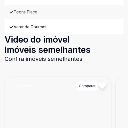
Teens Place
Varanda Gourmet
Video do imóvel
Imóveis semelhantes
Confira imóveis semelhantes
Cód:
87026
Comparar
Có