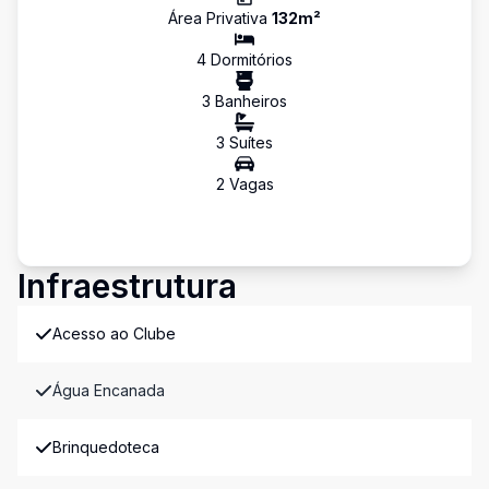
Área Privativa
132
m²
4
Dormitório
s
3
Banheiro
s
3
Suíte
s
2
Vaga
s
Infraestrutura
Acesso ao Clube
Água Encanada
Brinquedoteca