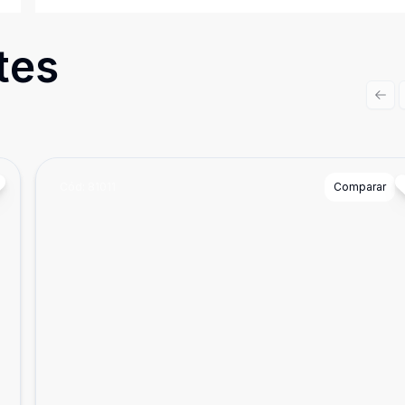
tes
Prev
Cód:
81011
Comparar