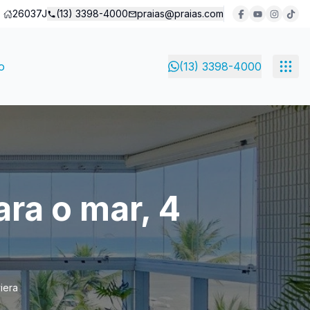
26037J
(13) 3398-4000
praias@praias.com
o
(13) 3398-4000
ra o mar, 4
iera