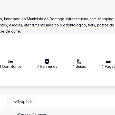
, integrado ao Município de Bertioga. Infraestrutura com shopping
ntes, escolas, atendimento médico e odontológico, flats, postos de
ube de golfe.
4
Dormitório
s
7
Banheiro
s
4
Suíte
s
4
Vaga
Depósito
Espaco Gourmet