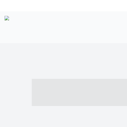
----- ----- -- -
- ------