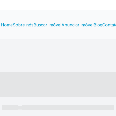
Home
Sobre nós
Buscar imóvel
Anunciar imóvel
Blog
Contat
----- ---- ---- -- ----
----- -----
----- ----- -- ------ ---- ---- -- ----- ----- ----- --- ------