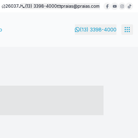
26037J
(13) 3398-4000
praias@praias.com
o
(13) 3398-4000
- ----- ----- --