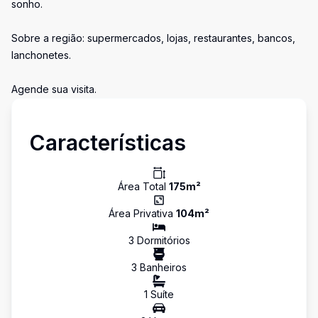
sonho.
Sobre a região: supermercados, lojas, restaurantes, bancos,
lanchonetes.
Agende sua visita.
Características
Área Total
175
m²
Área Privativa
104
m²
3
Dormitório
s
3
Banheiro
s
1
Suíte