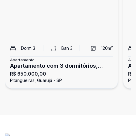
Dorm
3
Ban
3
120
m²
Apartamento
Apa
Apartamento com 3 dormitórios,
Ap
R$ 650.000,00
R$
Pitangueiras, Guarujá
do
Pitangueiras, Guarujá - SP
Pit