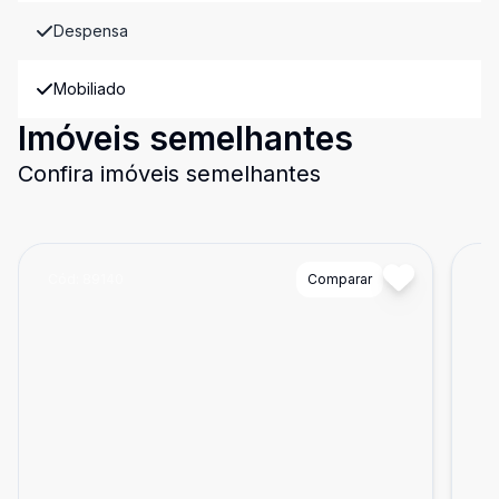
Despensa
Mobiliado
Imóveis semelhantes
Confira imóveis semelhantes
Cód:
89140
Comparar
Có