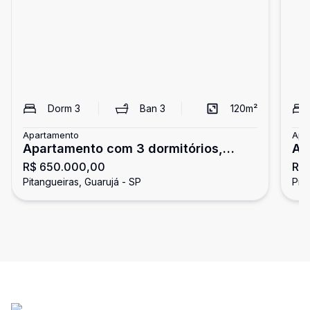
Dorm
3
Ban
3
120
m²
Apartamento
Apa
Apartamento com 3 dormitórios,
Ap
R$ 650.000,00
R$
Pitangueiras, Guarujá
do
Pitangueiras, Guarujá - SP
Pit