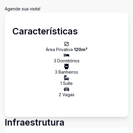
Agende sua visita!
Características
Área Privativa
120
m²
3
Dormitório
s
3
Banheiro
s
1
Suíte
2
Vaga
s
Infraestrutura