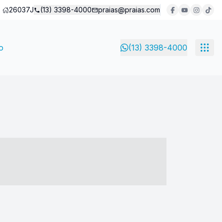
26037J
(13) 3398-4000
praias@praias.com
o
(13) 3398-4000
- ----- ----- --