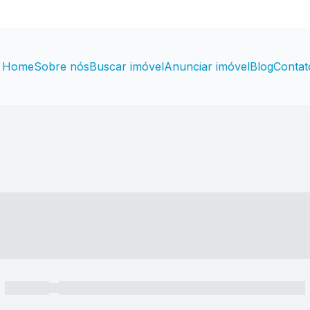
Home
Sobre nós
Buscar imóvel
Anunciar imóvel
Blog
Contat
----- ---- ---- -- ----
----- -----
----- ----- -- ------ ---- ---- -- ----- ----- ----- --- ------