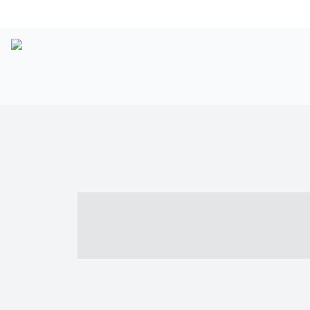
----- ----- -- -
- ------