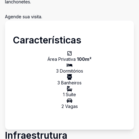
lanchonetes.
Agende sua visita.
Características
Área Privativa
100
m²
3
Dormitório
s
3
Banheiro
s
1
Suíte
2
Vaga
s
Infraestrutura