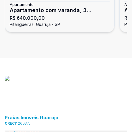
Apartamento
Apa
Apartamento com varanda, 3
Ap
R$ 640.000,00
R$
dormitórios, Pitangueiras, Guarujá
do
Pitangueiras, Guarujá - SP
Pit
Praias Imóveis Guarujá
CRECI:
26037J