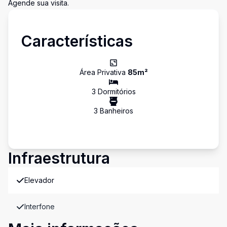
Agende sua visita.
Características
Área Privativa
85
m²
3
Dormitório
s
3
Banheiro
s
Infraestrutura
Elevador
Interfone