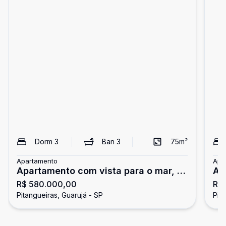
Dorm
3
Ban
3
75
m²
Apartamento
Apa
Apartamento com vista para o mar, 3
Ap
R$ 580.000,00
R$
dormitórios, Pitangueiras, Guarujá
do
Pitangueiras, Guarujá - SP
Pit