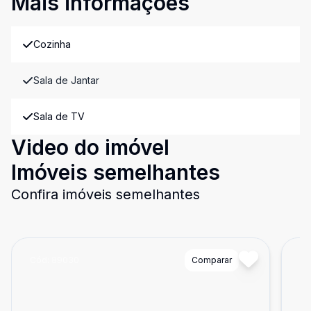
Mais informações
Cozinha
Sala de Jantar
Sala de TV
Video do imóvel
Imóveis semelhantes
Confira imóveis semelhantes
Cód:
89030
Comparar
Có