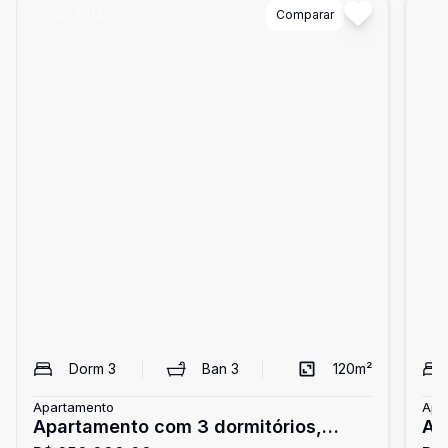
Cód:
89140
Comparar
Có
Dorm
3
Ban
3
120
m²
Apartamento
Apa
Apartamento com 3 dormitórios,
Ap