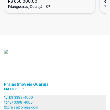
R$ 650.000,00
R$
Pitangueiras, Guarujá
do
Pitangueiras, Guarujá - SP
Pit
Praias Imóveis Guarujá
CRECI:
26037J
(13) 3398-4000
(13) 3398-4000
praias@praias.com