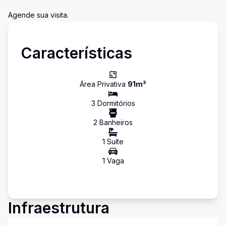
Agende sua visita.
Características
Área Privativa
91
m²
3
Dormitório
s
2
Banheiro
s
1
Suíte
1
Vaga
Infraestrutura